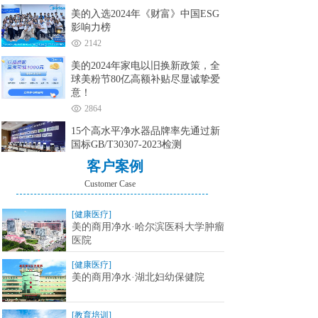
美的入选2024年《财富》中国ESG
影响力榜
2142
美的2024年家电以旧换新政策，全
球美粉节80亿高额补贴尽显诚挚爱
意！
2864
15个高水平净水器品牌率先通过新
国标GB/T30307-2023检测
6933
客户案例
Customer Case
[健康医疗]
美的商用净水·哈尔滨医科大学肿瘤
医院
[健康医疗]
美的商用净水·湖北妇幼保健院
[教育培训]