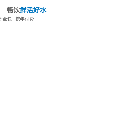
畅饮
鲜活好水
务全包 按年付费