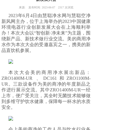
来源:
发布时间:
2023-06-07
2317
次浏览
2023年6月4日由慧聪净水网与慧聪空净
新风网主办，位于上海举办的2023中国健康
环境电器行业创新发
展大会在上海顺利举
办！本次大会以“智创新·净未来”为主题，围
绕新产品、新技术做行业交流。美
的商用净
水作为本次大会的受邀嘉宾之一，携美的新
品直饮机参展。
本次大会美的商用净水展出新品：
ZRO1400M-UR 、DC161和ZRO1100M-
UR。三款设备作为美的商净的年
度新品之
作进行展示交流。其中ZRO1400M-UR一经
上市，便广受关注，其全时无菌技术能够做
到多维守护
饮水健康，保障每一杯水的水质
安全。
会上美的商净的工作人员与饮水行业各