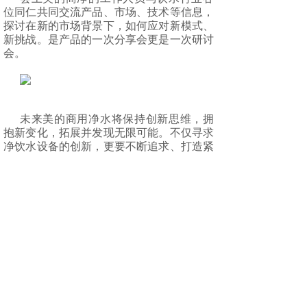
位同仁共同交流产品、市场、技术等信息，
探讨在新的市场背景
下，如何应对新模式、
新挑战。是产品的一次分享会更是一次研讨
会。
未来美的商用净水将保持创新思维，拥
抱新变化，拓展并发现无限可能。不仅寻求
净饮水设备的创新，
更要不断追求、打造紧
跟时代潮流的现代化智能饮水方案。欢迎每
一位行业精英与美的商净一起，共建
行业新
发展！
上一篇：
美的商用净水 · 浙......
下一篇：
2023美的商净全国......
上海上爱环保科技有限公司
邮箱：157112223@qq.com