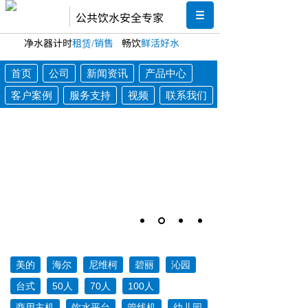
公共饮水安全专家
净水器计时
租赁/销售
畅饮
鲜活好水
首页
公司
新闻资讯
产品中心
客户案例
服务支持
视频
联系我们
美的
海尔
尼维柯
碧丽
沁园
台式
50人
70人
100人
商用主机
饮水平台
管线机
幼儿园