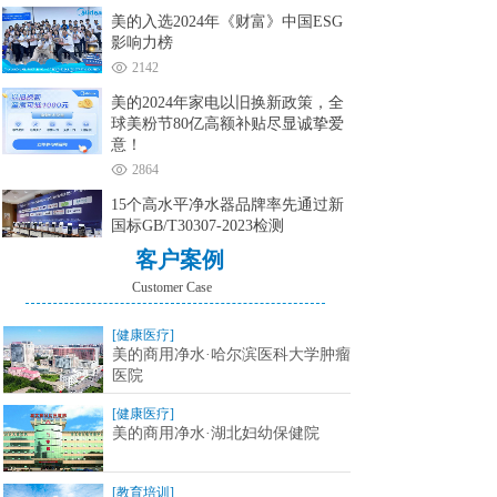
美的入选2024年《财富》中国ESG
影响力榜
2142
美的2024年家电以旧换新政策，全
球美粉节80亿高额补贴尽显诚挚爱
意！
2864
15个高水平净水器品牌率先通过新
国标GB/T30307-2023检测
6933
客户案例
Customer Case
[健康医疗]
美的商用净水·哈尔滨医科大学肿瘤
医院
[健康医疗]
美的商用净水·湖北妇幼保健院
[教育培训]